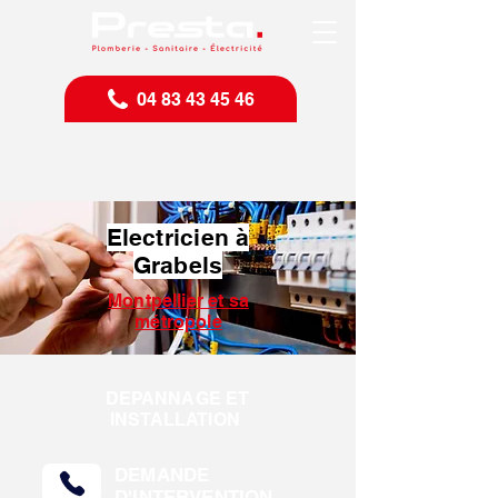
04 83 43 45 46
Electricien à
Grabels
Montpellier et sa
métropole
DEPANNAGE ET
INSTALLATION
DEMANDE
D'INTERVENTION