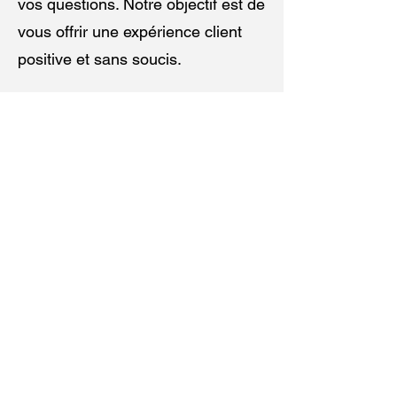
vos questions. Notre objectif est de
vous offrir une expérience client
positive et sans soucis.
Conclusion
Qu'il s'agisse de dépannage
électrique d'urgence ou
d'installations électriques
planifiées, PRESTA est votre
partenaire de confiance. Avec
notre équipe compétente et notre
engagement envers la satisfaction
client, nous sommes prêts à
résoudre tous vos problèmes
électriques. Faites confiance à